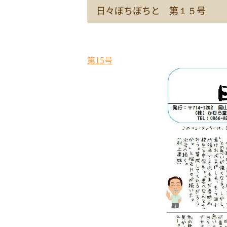
日々ぼちぼちと 第１５号
第15号