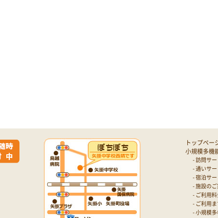
トップペー
小規模多機
- 訪問サ
- 通いサ
- 宿泊サ
- 施設の
- ご利用
- ご利用
- 小規模