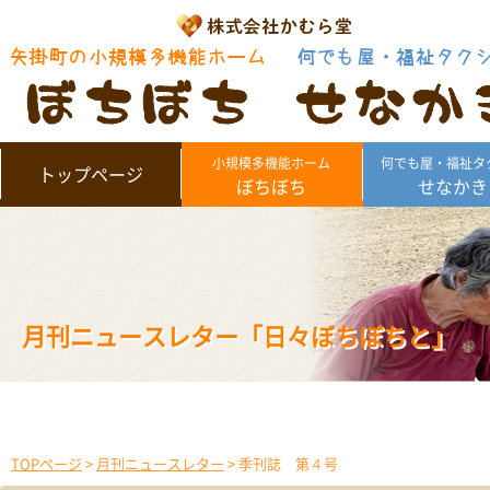
小規模多機能ホーム
何でも屋・福祉タ
トップページ
ぼちぼち
せなかき
月刊ニュースレター「日々ぼちぼちと」
TOPページ
>
月刊ニュースレター
> 季刊誌 第４号